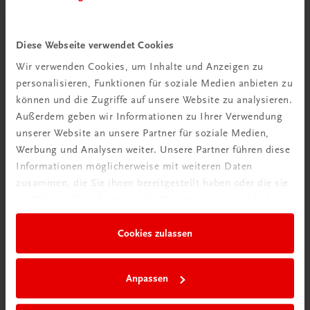
Diese Webseite verwendet Cookies
Wir verwenden Cookies, um Inhalte und Anzeigen zu
personalisieren, Funktionen für soziale Medien anbieten zu
können und die Zugriffe auf unsere Website zu analysieren.
Außerdem geben wir Informationen zu Ihrer Verwendung
Rabattcode erhalten
unserer Website an unsere Partner für soziale Medien,
Newsletter abonnieren
Werbung und Analysen weiter. Unsere Partner führen diese
& Versandkosten sparen
Informationen möglicherweise mit weiteren Daten
zusammen, die Sie ihnen bereitgestellt haben oder die sie
im Rahmen Ihrer Nutzung der Dienste gesammelt haben.
Jetzt anmelden
Cookies zulassen
Anpassen