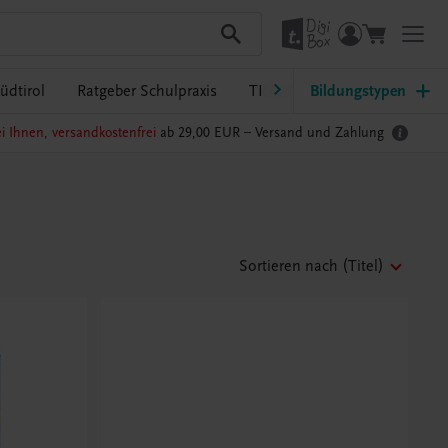
üdtirol
Ratgeber Schulpraxis
TRAUNER-DigiBox
Bildungstypen
Lehrer
i Ihnen, versandkostenfrei
ab 29,00 EUR –
Versand und Zahlung
Sortieren nach
(Titel)
Beachten Sie
Eigenes Ethik-