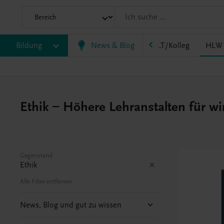
HF/TFS
Bildung
HLM/HLK
News & Blog
HLPS/FSB
HLT/Kolleg
HLW
Ethik – Höhere Lehranstalten für w
Gegenstand
Ethik
Alle Filter entfernen
News, Blog und gut zu wissen