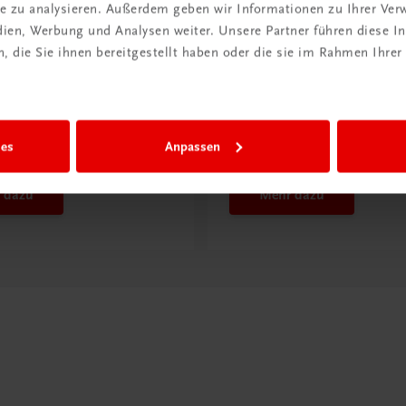
ite zu analysieren. Außerdem geben wir Informationen zu Ihrer Ve
edien, Werbung und Analysen weiter. Unsere Partner führen diese 
 die Sie ihnen bereitgestellt haben oder die sie im Rahmen Ihrer
ntdeckt?
Neu in der DigiBox
ber
Das „Digitale
praxis
Klassenzimmer“
ies
Anpassen
 dazu
Mehr dazu