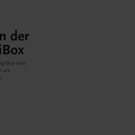
in der
iBox
igiBox eine
n als
n.