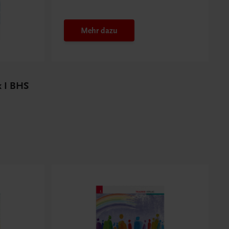
Budget nutzen
Mehr dazu
ik I BHS