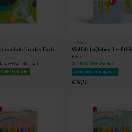
Bildung
htsmodule für das Fach
Vielfalt (er)leben 1 – Eth
Ethik
atur – Gesellschaft
TRAUNER-DigiBox
ÜR LEHRER/INNEN
⚠️ EIGENES ETHIK-BUDGET
€ 16,72