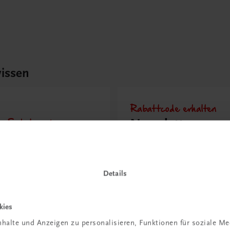
issen
Rabattcode erhalten
r Schulpraxis
Newsletter
it KI im
abonnieren &
richt
Versandkosten
hen?
sparen
Details
 erfahren
Jetzt anmelden
kies
halte und Anzeigen zu personalisieren, Funktionen für soziale M