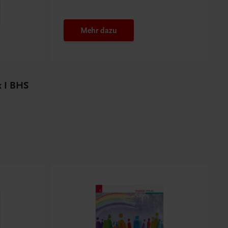
Budget nutzen
Mehr dazu
ik I BHS