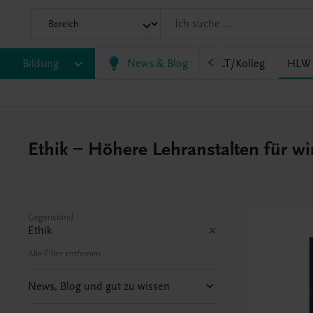
HF/TFS
Bildung
HLM/HLK
News & Blog
HLPS/FSB
HLT/Kolleg
HLW
Ethik – Höhere Lehranstalten für w
Gegenstand
Ethik
Alle Filter entfernen
News, Blog und gut zu wissen