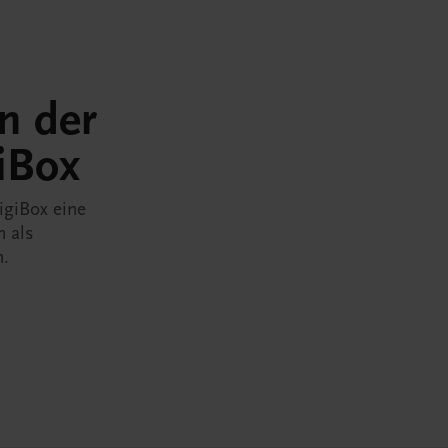
in der
iBox
igiBox eine
n als
n.