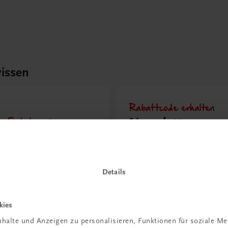
issen
Rabattcode erhalten
r Schulpraxis
Newsletter
it KI im
abonnieren &
richt
Versandkosten
hen?
sparen
Details
 erfahren
Jetzt anmelden
kies
halte und Anzeigen zu personalisieren, Funktionen für soziale M