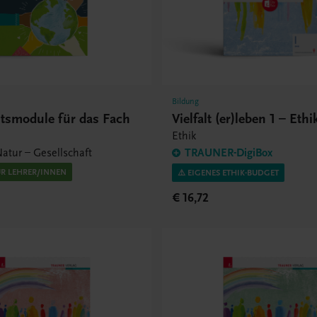
Bildung
htsmodule für das Fach
Vielfalt (er)leben 1 – Eth
Ethik
atur – Gesellschaft
TRAUNER-DigiBox
ÜR LEHRER/INNEN
⚠️ EIGENES ETHIK-BUDGET
€ 16,72