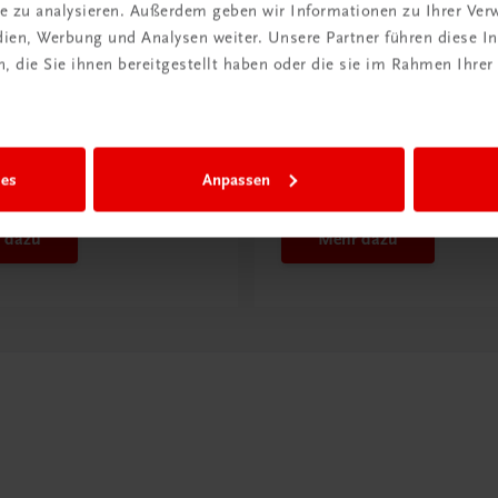
ite zu analysieren. Außerdem geben wir Informationen zu Ihrer Ve
edien, Werbung und Analysen weiter. Unsere Partner führen diese 
 die Sie ihnen bereitgestellt haben oder die sie im Rahmen Ihrer
ntdeckt?
Neu in der DigiBox
ber
Das „Digitale
praxis
Klassenzimmer“
ies
Anpassen
 dazu
Mehr dazu