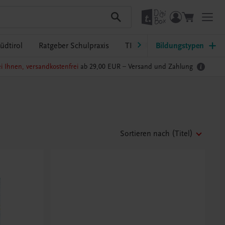
üdtirol
Ratgeber Schulpraxis
TRAUNER-DigiBox
Bildungstypen
Lehrer
i Ihnen, versandkostenfrei
ab 29,00 EUR –
Versand und Zahlung
Sortieren nach
(Titel)
Beachten Sie
Eigenes Ethik-