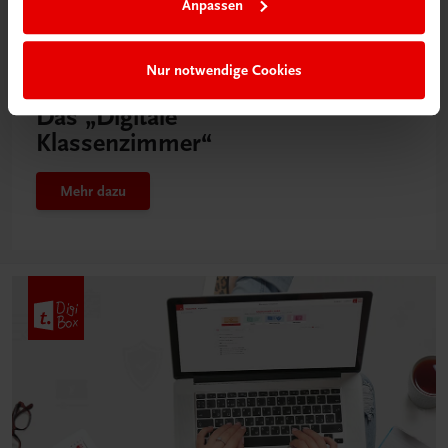
Anpassen
Nur notwendige Cookies
Neu in der DigiBox
Das „Digitale
Klassenzimmer“
Mehr dazu