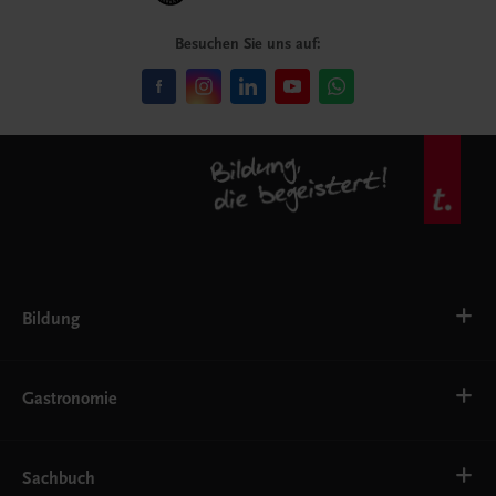
Besuchen Sie uns auf:
Bildung
VS
AHS
Gastronomie
BAFEP/BASOP
BRP
BS
Bäckerei
EWF/ZWF
Getränke
Sachbuch
FW
Hotelmanagement