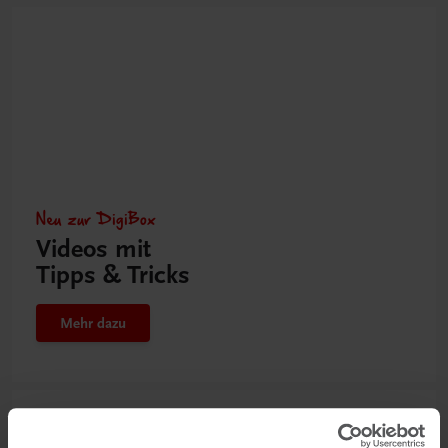
Neu zur DigiBox
Videos mit
Tipps & Tricks
Mehr dazu