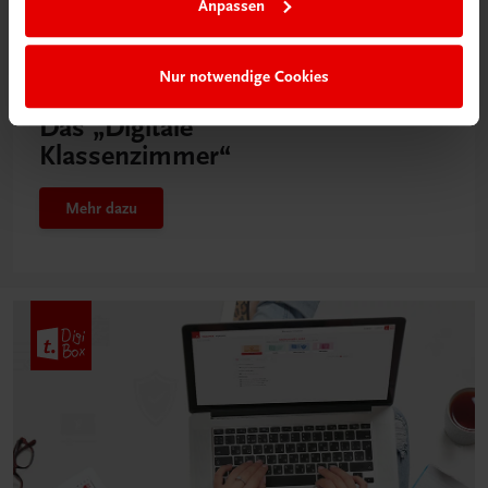
Anpassen
Nur notwendige Cookies
Neu in der DigiBox
Das „Digitale
Klassenzimmer“
Mehr dazu