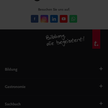
Besuchen Sie uns auf:
Bildung
VS
AHS
Gastronomie
BAFEP/BASOP
BRP
BS
Bäckerei
EWF/ZWF
Getränke
Sachbuch
FW
Hotelmanagement