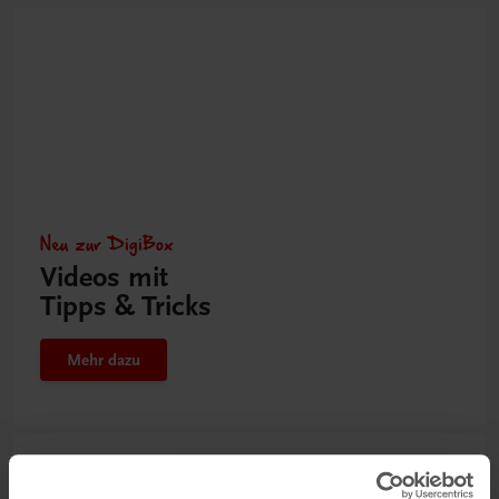
Neu zur DigiBox
Videos mit
Tipps & Tricks
Mehr dazu