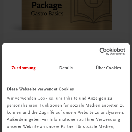
TRAUNER Akademie
Zustimmung
Details
Über Cookies
Gastro Basics – Package
Alle Grundlagen für den Gastronomie-Start im Paket
SPAREN SIE MEHR ALS 20%
Diese Webseite verwendet Cookies
€ 89,50
Wir verwenden Cookies, um Inhalte und Anzeigen zu
personalisieren, Funktionen für soziale Medien anbieten zu
können und die Zugriffe auf unsere Website zu analysieren.
Außerdem geben wir Informationen zu Ihrer Verwendung
unserer Website an unsere Partner für soziale Medien,