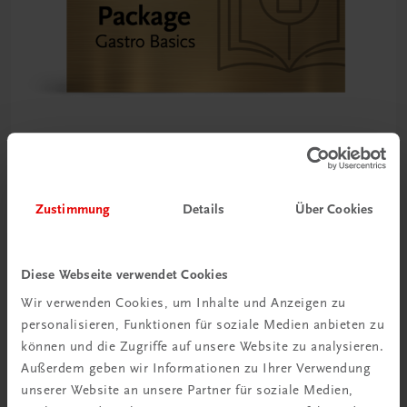
TRAUNER Akademie
Zustimmung
Details
Über Cookies
Gastro Basics – Package
Alle Grundlagen für den Gastronomie-Start im Paket
SPAREN SIE MEHR ALS 20%
Diese Webseite verwendet Cookies
€ 89,50
Wir verwenden Cookies, um Inhalte und Anzeigen zu
personalisieren, Funktionen für soziale Medien anbieten zu
können und die Zugriffe auf unsere Website zu analysieren.
Außerdem geben wir Informationen zu Ihrer Verwendung
unserer Website an unsere Partner für soziale Medien,