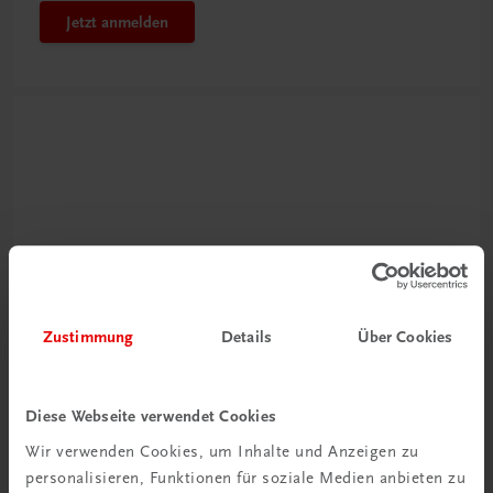
Jetzt anmelden
Neu zur DigiBox
Zustimmung
Details
Über Cookies
Videos mit
Tipps & Tricks
Diese Webseite verwendet Cookies
Mehr dazu
Wir verwenden Cookies, um Inhalte und Anzeigen zu
personalisieren, Funktionen für soziale Medien anbieten zu