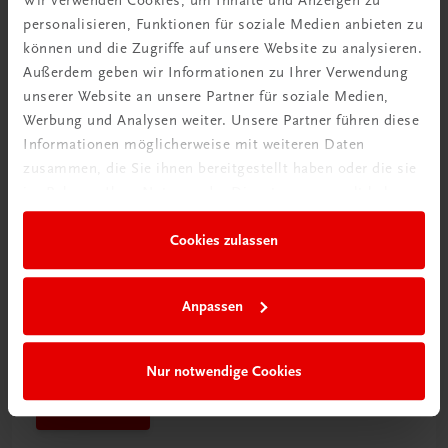
personalisieren, Funktionen für soziale Medien anbieten zu
Mehr dazu
können und die Zugriffe auf unsere Website zu analysieren.
Außerdem geben wir Informationen zu Ihrer Verwendung
unserer Website an unsere Partner für soziale Medien,
Werbung und Analysen weiter. Unsere Partner führen diese
Informationen möglicherweise mit weiteren Daten
zusammen, die Sie ihnen bereitgestellt haben oder die sie
im Rahmen Ihrer Nutzung der Dienste gesammelt haben.
Cookies zulassen
Anpassen
Schon entdeckt?
Ratgeber Schulpraxis
Nur notwendige Cookies
Mehr dazu