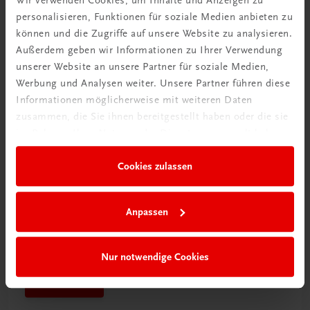
personalisieren, Funktionen für soziale Medien anbieten zu
Mehr dazu
können und die Zugriffe auf unsere Website zu analysieren.
Außerdem geben wir Informationen zu Ihrer Verwendung
unserer Website an unsere Partner für soziale Medien,
Werbung und Analysen weiter. Unsere Partner führen diese
Informationen möglicherweise mit weiteren Daten
zusammen, die Sie ihnen bereitgestellt haben oder die sie
im Rahmen Ihrer Nutzung der Dienste gesammelt haben.
Cookies zulassen
Anpassen
Schon entdeckt?
Ratgeber Schulpraxis
Nur notwendige Cookies
Mehr dazu