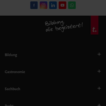
Bildung
VS
AHS
Gastronomie
BAFEP/BASOP
BRP
BS
Bäckerei
EWF/ZWF
Getränke
Sachbuch
FW
Hotelmanagement
Konditorei und Patisserie
Küche
Familie und Gesundheit
Service
Gesellschaft, Politik und Wirtschaft