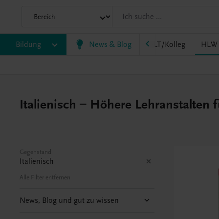
HF/TFS
Bildung
HLM/HLK
News & Blog
HLPS/FSB
HLT/Kolleg
HLW
Italienisch – Höhere Lehranstalten 
Gegenstand
Italienisch
Alle Filter entfernen
News, Blog und gut zu wissen