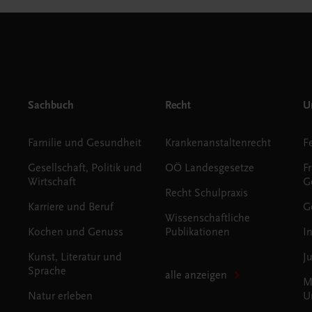
Sachbuch
Recht
Un
Familie und Gesundheit
Krankenanstaltenrecht
Gesellschaft, Politik und
OÖ Landesgesetze
F
Wirtschaft
G
Recht Schulpraxis
Karriere und Beruf
G
Wissenschaftliche
Kochen und Genuss
Publikationen
I
Kunst, Literatur und
J
Sprache
alle anzeigen
M
Natur erleben
U