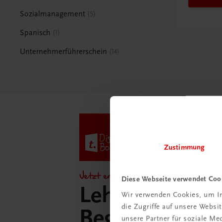
Sozialmanagement
5
Spanisch
1
Unternehmerführerschein
14
Zustimmung
Jetzt entdecken!
Diese Webseite verwendet Coo
Lehrer/innen-
Wir verwenden Cookies, um In
die Zugriffe auf unsere Webs
Begleitpakete 
unsere Partner für soziale M