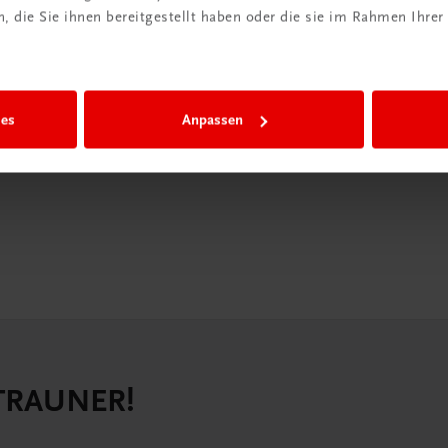
 die Sie ihnen bereitgestellt haben oder die sie im Rahmen Ihrer
iBox
igiBox eine
n als
ies
Anpassen
n.
 TRAUNER!