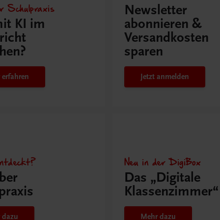
r Schulpraxis
Newsletter
it KI im
abonnieren &
richt
Versandkosten
hen?
sparen
 erfahren
Jetzt anmelden
ntdeckt?
Neu in der DigiBox
ber
Das „Digitale
praxis
Klassenzimmer“
 dazu
Mehr dazu