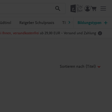
üdtirol
Ratgeber Schulpraxis
TRAUNER-DigiBox
Bildungstypen
Lehrer
i Ihnen, versandkostenfrei
ab 29,00 EUR –
Versand und Zahlung
Sortieren nach
(Titel)