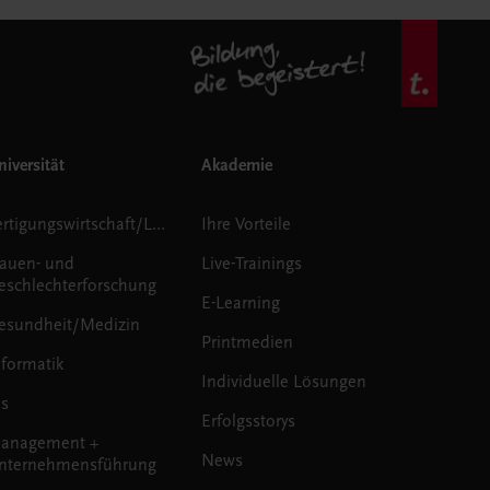
iversität
Akademie
Fertigungswirtschaft/Logistik
Ihre Vorteile
rauen- und
Live-Trainings
eschlechterforschung
E-Learning
esundheit/Medizin
Printmedien
nformatik
Individuelle Lösungen
us
Erfolgsstorys
anagement +
News
nternehmensführung