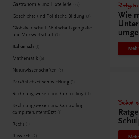
Ratgebe
Gastronomie und Hotellerie
27
Wie m
Geschichte und Politische Bildung
3
Unter
Globalwirtschaft, Wirtschaftsgeografie
umge
und Volkswirtschaft
3
Italienisch
1
Mehr
Mathematik
6
Naturwissenschaften
5
Persönlichkeitsentwicklung
1
Rechnungswesen und Controlling
11
Schon e
Rechnungswesen und Controlling,
Ratge
computerunterstützt
1
Schul
Recht
1
Russisch
2
Mehr