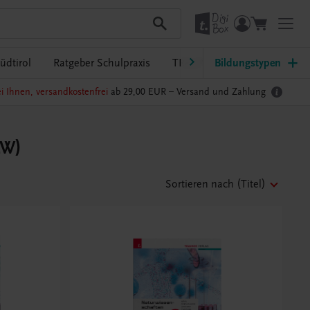
üdtirol
Ratgeber Schulpraxis
TRAUNER-DigiBox
Bildungstypen
Lehrer
i Ihnen, versandkostenfrei
ab 29,00 EUR –
Versand und Zahlung
LW)
Sortieren nach
(Titel)