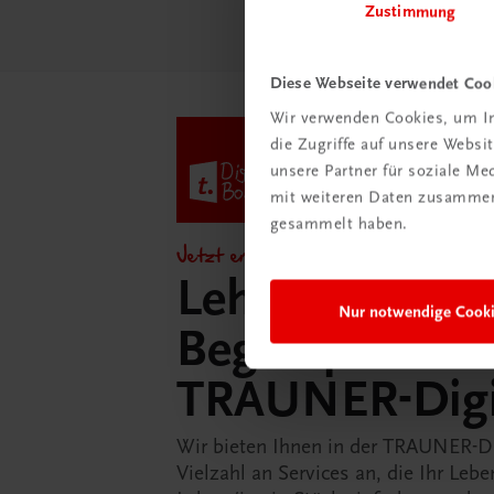
Zustimmung
Diese Webseite verwendet Coo
Wir verwenden Cookies, um In
die Zugriffe auf unsere Webs
unsere Partner für soziale M
mit weiteren Daten zusammen,
gesammelt haben.
Jetzt entdecken!
Lehrer/innen-
Nur notwendige Cook
Begleitpakete 
TRAUNER-Dig
Wir bieten Ihnen in der TRAUNER-D
Vielzahl an Services an, die Ihr Lebe