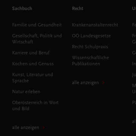
Sachbuch
Recht
Un
Familie und Gesundheit
Krankenanstaltenrecht
Gesellschaft, Politik und
OÖ Landesgesetze
F
Wirtschaft
G
Recht Schulpraxis
Karriere und Beruf
G
Wissenschaftliche
Kochen und Genuss
Publikationen
I
Kunst, Literatur und
J
Sprache
alle anzeigen
M
Natur erleben
U
Oberösterreich in Wort
P
und Bild
a
alle anzeigen