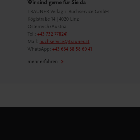
Wir sind gerne für Sie da
TRAUNER Verlag + Buchservice GmbH
Köglstraße 14 | 4020 Linz
Österreich/Austria
Tel.:
+43 732 778241
Mail:
buchservice@trauner.at
WhatsApp:
+43 664 88 58 69 41
mehr erfahren