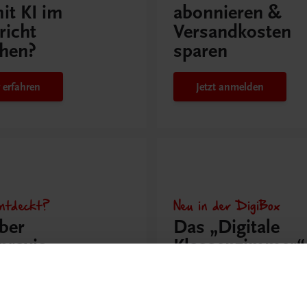
it KI im
abonnieren &
richt
Versandkosten
hen?
sparen
 erfahren
Jetzt anmelden
ntdeckt?
Neu in der DigiBox
ber
Das „Digitale
praxis
Klassenzimmer“
 dazu
Mehr dazu