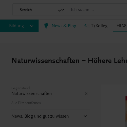
HF/TFS
Bildung
HLM/HLK
News & Blog
HLPS/FSB
HLT/Kolleg
HLW
Naturwissenschaften – Höhere Lehra
Gegenstand
Naturwissenschaften
Alle Filter entfernen
News, Blog und gut zu wissen