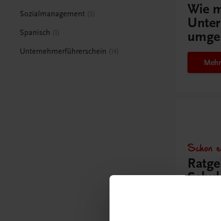
Wie m
Sozialmanagement
5
Unter
Spanisch
1
umge
Unternehmerführerschein
14
Mehr
Schon e
Ratge
Schul
Mehr