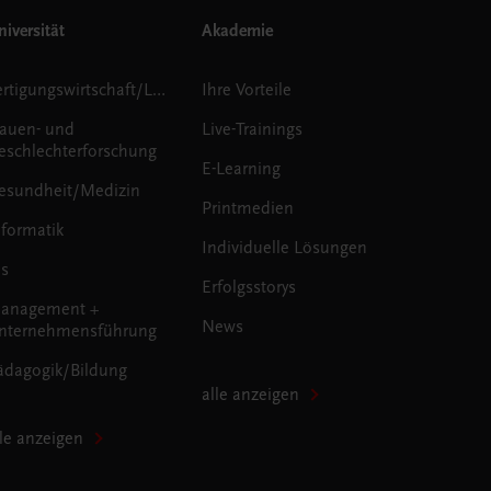
iversität
Akademie
Fertigungswirtschaft/Logistik
Ihre Vorteile
rauen- und
Live-Trainings
eschlechterforschung
E-Learning
esundheit/Medizin
Printmedien
nformatik
Individuelle Lösungen
us
Erfolgsstorys
anagement +
News
nternehmensführung
ädagogik/Bildung
alle anzeigen
lle anzeigen