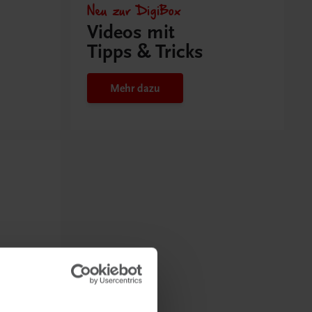
Neu zur DigiBox
Videos mit
Tipps & Tricks
Mehr dazu