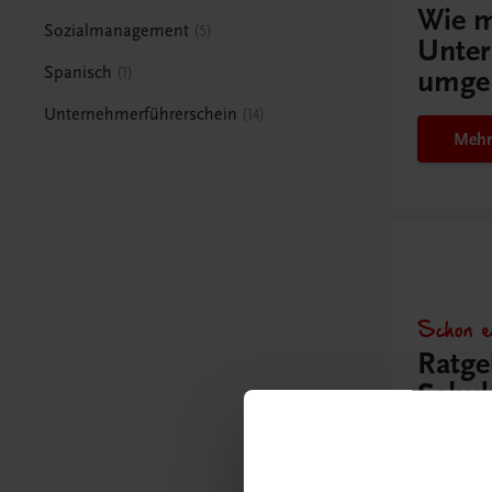
Wie m
Sozialmanagement
5
Unter
Spanisch
1
umge
Unternehmerführerschein
14
Mehr
Schon e
Ratge
Schul
Mehr