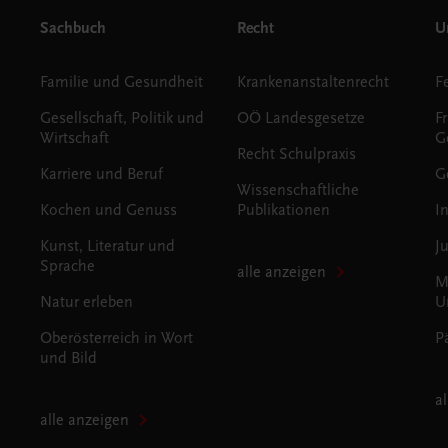
Sachbuch
Recht
Un
Familie und Gesundheit
Krankenanstaltenrecht
Gesellschaft, Politik und
OÖ Landesgesetze
F
Wirtschaft
G
Recht Schulpraxis
Karriere und Beruf
G
Wissenschaftliche
Kochen und Genuss
Publikationen
I
Kunst, Literatur und
J
Sprache
alle anzeigen
M
Natur erleben
U
Oberösterreich in Wort
P
und Bild
a
alle anzeigen