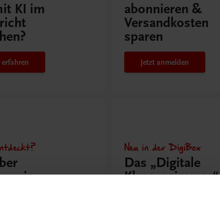
it KI im
abonnieren &
richt
Versandkosten
hen?
sparen
 erfahren
Jetzt anmelden
ntdeckt?
Neu in der DigiBox
ber
Das „Digitale
praxis
Klassenzimmer“
 dazu
Mehr dazu