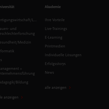
iversität
Akademie
Fertigungswirtschaft/Logistik
Ihre Vorteile
rauen- und
Live-Trainings
eschlechterforschung
E-Learning
esundheit/Medizin
Printmedien
nformatik
Individuelle Lösungen
us
Erfolgsstorys
anagement +
News
nternehmensführung
ädagogik/Bildung
alle anzeigen
lle anzeigen