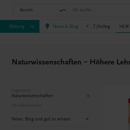
HF/TFS
Bildung
HLM/HLK
News & Blog
HLPS/FSB
HLT/Kolleg
HLW
Naturwissenschaften – Höhere Lehra
Gegenstand
Naturwissenschaften
Alle Filter entfernen
News, Blog und gut zu wissen