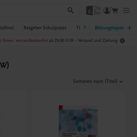
üdtirol
Ratgeber Schulpraxis
TRAUNER-DigiBox
Bildungstypen
Lehrer
i Ihnen, versandkostenfrei
ab 29,00 EUR –
Versand und Zahlung
LW)
Sortieren nach
(Titel)