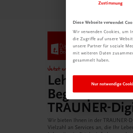
Zustimmung
Diese Webseite verwendet Coo
Wir verwenden Cookies, um In
die Zugriffe auf unsere Webs
unsere Partner für soziale M
mit weiteren Daten zusammen,
gesammelt haben.
Jetzt entdecken!
Lehrer/innen-
Nur notwendige Cook
Begleitpakete 
TRAUNER-Dig
Wir bieten Ihnen in der TRAUNER-D
Vielzahl an Services an, die Ihr Lebe