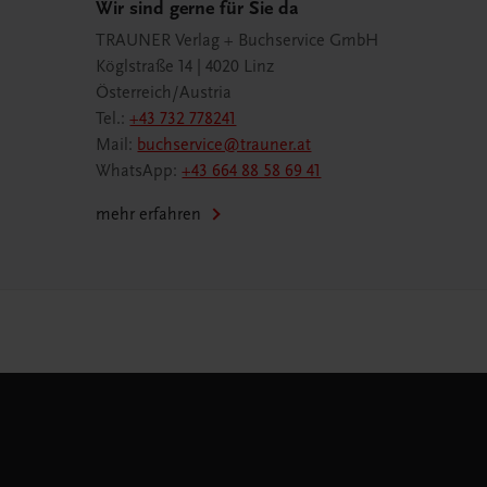
Wir sind gerne für Sie da
TRAUNER Verlag + Buchservice GmbH
Köglstraße 14 | 4020 Linz
Österreich/Austria
Tel.:
+43 732 778241
Mail:
buchservice@trauner.at
WhatsApp:
+43 664 88 58 69 41
mehr erfahren