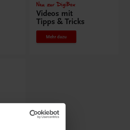
Neu zur DigiBox
Videos mit
Tipps & Tricks
Mehr dazu