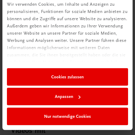
Wir verwenden Cookies, um Inhalte und Anzeigen zu
Rabattcode erhalten
personalisieren, Funktionen für soziale Medien anbieten zu
Newsletter abonnieren
können und die Zugriffe auf unsere Website zu analysieren.
& Versandkosten sparen
Außerdem geben wir Informationen zu Ihrer Verwendung
unserer Website an unsere Partner für soziale Medien,
Jetzt anmelden
Werbung und Analysen weiter. Unsere Partner führen diese
Informationen möglicherweise mit weiteren Daten
zusammen, die Sie ihnen bereitgestellt haben oder die sie
im Rahmen Ihrer Nutzung der Dienste gesammelt haben.
Cookies zulassen
Anpassen
Nur notwendige Cookies
Neu zur DigiBox
Videos mit