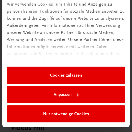
Wir verwenden Cookies, um Inhalte und Anzeigen zu
Rabattcode erhalten
personalisieren, Funktionen für soziale Medien anbieten zu
Newsletter abonnieren
können und die Zugriffe auf unsere Website zu analysieren.
& Versandkosten sparen
Außerdem geben wir Informationen zu Ihrer Verwendung
unserer Website an unsere Partner für soziale Medien,
Jetzt anmelden
Werbung und Analysen weiter. Unsere Partner führen diese
Informationen möglicherweise mit weiteren Daten
zusammen, die Sie ihnen bereitgestellt haben oder die sie
im Rahmen Ihrer Nutzung der Dienste gesammelt haben.
Cookies zulassen
Anpassen
Nur notwendige Cookies
Neu zur DigiBox
Videos mit