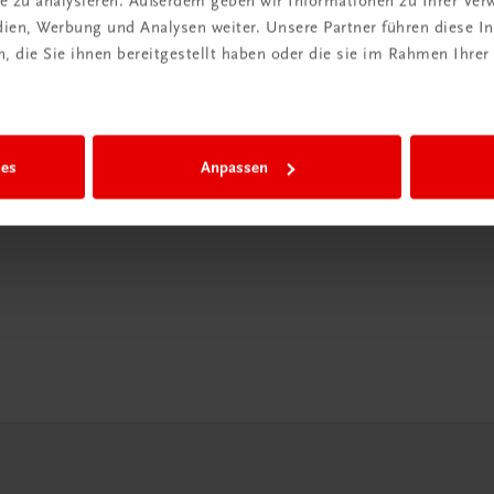
ite zu analysieren. Außerdem geben wir Informationen zu Ihrer Ve
edien, Werbung und Analysen weiter. Unsere Partner führen diese 
in der
 die Sie ihnen bereitgestellt haben oder die sie im Rahmen Ihrer
iBox
igiBox eine
ies
Anpassen
n als
n.