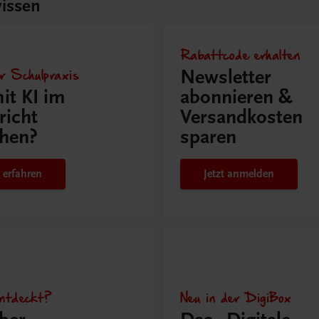
issen
Rabattcode erhalten
r Schulpraxis
Newsletter
it KI im
abonnieren &
richt
Versandkosten
hen?
sparen
 erfahren
Jetzt anmelden
ntdeckt?
Neu in der DigiBox