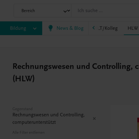
HF/TFS
Bildung
HLM/HLK
News & Blog
HLPS/FSB
HLT/Kolleg
HLW
Rechnungswesen und Controlling, com
(HLW)
Gegenstand
Rechnungswesen und Controlling,
computerunterstützt
Alle Filter entfernen