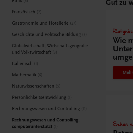
Gut zu w
Ethik
6
Französisch
2
Gastronomie und Hotellerie
27
Ratgebe
Geschichte und Politische Bildung
3
Wie m
Globalwirtschaft, Wirtschaftsgeografie
Unter
und Volkswirtschaft
3
umge
Italienisch
1
Mehr
Mathematik
6
Naturwissenschaften
5
Persönlichkeitsentwicklung
1
Rechnungswesen und Controlling
11
Rechnungswesen und Controlling,
Schon e
computerunterstützt
1