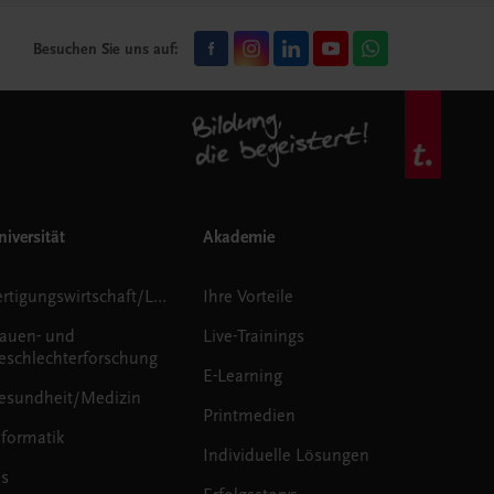
Besuchen Sie uns auf:
iversität
Akademie
Fertigungswirtschaft/Logistik
Ihre Vorteile
rauen- und
Live-Trainings
eschlechterforschung
E-Learning
esundheit/Medizin
Printmedien
nformatik
Individuelle Lösungen
us