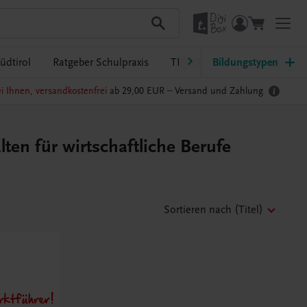
üdtirol
Ratgeber Schulpraxis
TRAUNER-DigiBox
Bildungstypen
Lehrer
i Ihnen, versandkostenfrei
ab 29,00 EUR –
Versand und Zahlung
en für wirtschaftliche Berufe
Sortieren nach
(Titel)
ktführer!