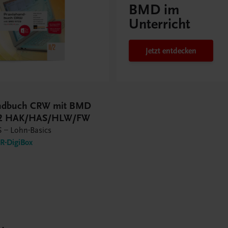
BMD im
Unterricht
Jetzt entdecken
andbuch CRW mit BMD
/2 HAK/HAS/HLW/FW
 – Lohn-Basics
-DigiBox