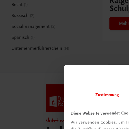
Ratge
Recht
1
Schul
Russisch
2
Mehr
Sozialmanagement
5
Spanisch
1
Unternehmerführerschein
14
Zustimmung
Diese Webseite verwendet Coo
Jetzt entdecken!
Wir verwenden Cookies, um In