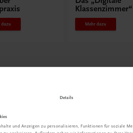
ber
Das „Digitale
praxis
Klassenzimmer“
 dazu
Mehr dazu
Details
kies
halte und Anzeigen zu personalisieren, Funktionen für soziale M