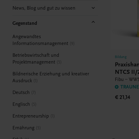
News, Blog und gut zu wissen
Gegenstand
Angewandtes
Informationsmanagement
9
Betriebswirtschaft und
Bildung
Projektmanagement
5
Praxish
NTCS II
Bildnerische Erziehung und kreativer
Fibu – WWS
Ausdruck
1
TRAUNER
Deutsch
7
€ 21,14
Englisch
5
Entrepreneurship
1
Ernährung
5