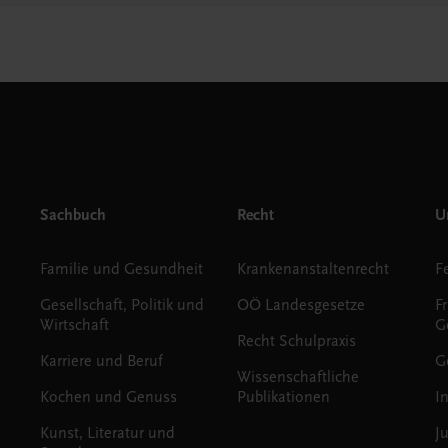
Sachbuch
Recht
Un
Familie und Gesundheit
Krankenanstaltenrecht
Gesellschaft, Politik und
OÖ Landesgesetze
F
Wirtschaft
G
Recht Schulpraxis
Karriere und Beruf
G
Wissenschaftliche
Kochen und Genuss
Publikationen
I
Kunst, Literatur und
J