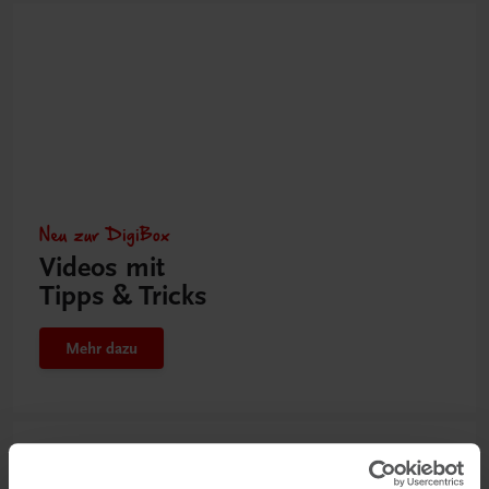
Neu zur DigiBox
Videos mit
Tipps & Tricks
Mehr dazu