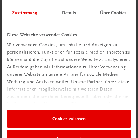
Zustimmung
Details
Über Cookies
Diese Webseite verwendet Cookies
Wir verwenden Cookies, um Inhalte und Anzeigen zu
personalisieren, Funktionen für soziale Medien anbieten zu
Schon entdeckt?
können und die Zugriffe auf unsere Website zu analysieren.
Ratgeber Schulpraxis
Außerdem geben wir Informationen zu Ihrer Verwendung
unserer Website an unsere Partner für soziale Medien,
Mehr dazu
Werbung und Analysen weiter. Unsere Partner führen diese
Informationen möglicherweise mit weiteren Daten
zusammen, die Sie ihnen bereitgestellt haben oder die sie
im Rahmen Ihrer Nutzung der Dienste gesammelt haben.
Cookies zulassen