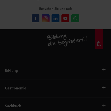
Besuchen Sie uns auf:
Bildung
VS
AHS
Gastronomie
BAFEP/BASOP
BRP
BS
Bäckerei
EWF/ZWF
Getränke
Sachbuch
FW
Hotelmanagement