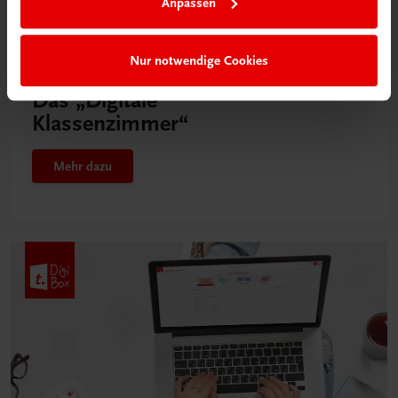
Anpassen
Nur notwendige Cookies
Neu in der DigiBox
Das „Digitale
Klassenzimmer“
Mehr dazu