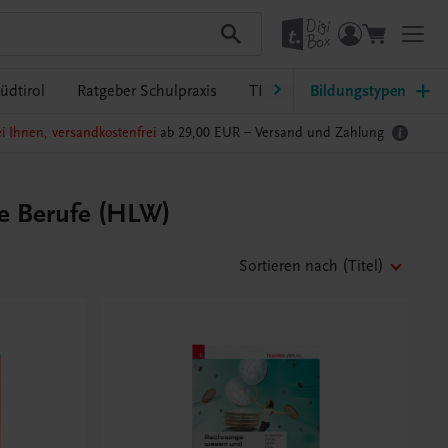
üdtirol
Ratgeber Schulpraxis
TRAUNER-DigiBox
Bildungstypen
Lehrer
i Ihnen, versandkostenfrei
ab 29,00 EUR –
Versand und Zahlung
he Berufe (HLW)
Sortieren nach
(Titel)