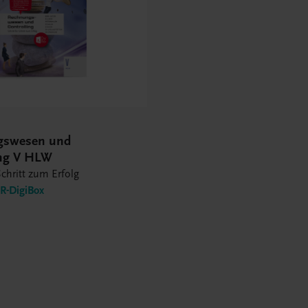
gswesen und
ing V HLW
Schritt zum Erfolg
-DigiBox