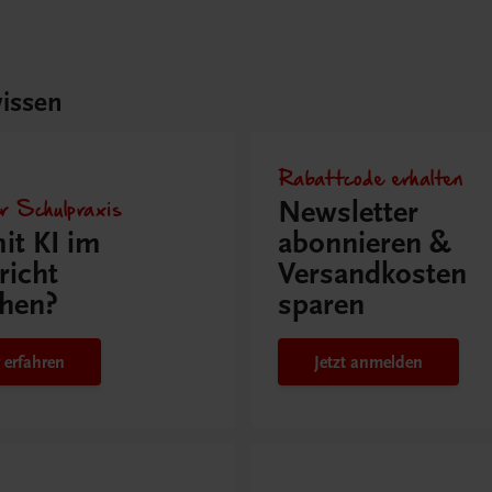
issen
Rabattcode erhalten
r Schulpraxis
Newsletter
it KI im
abonnieren &
richt
Versandkosten
hen?
sparen
 erfahren
Jetzt anmelden