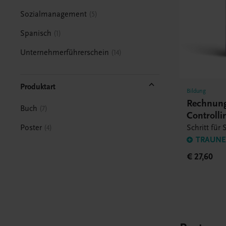
Sozialmanagement
5
Spanisch
1
Unternehmerführerschein
14
Produktart
Bildung
Rechnun
Buch
7
Controll
Schritt für 
Poster
4
TRAUNER
€ 27,60