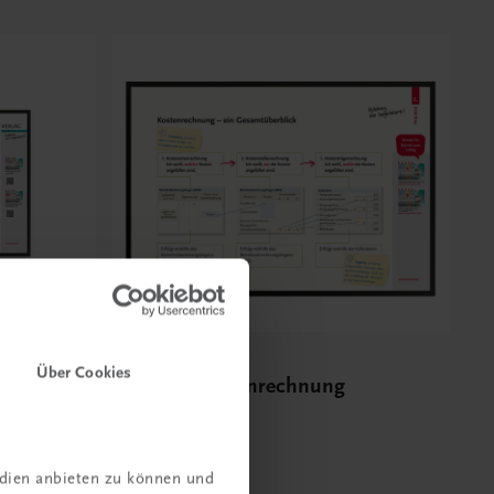
Bildung
Über Cookies
nalyse –
Poster: Kostenrechnung
len
€ 10,00
edien anbieten zu können und