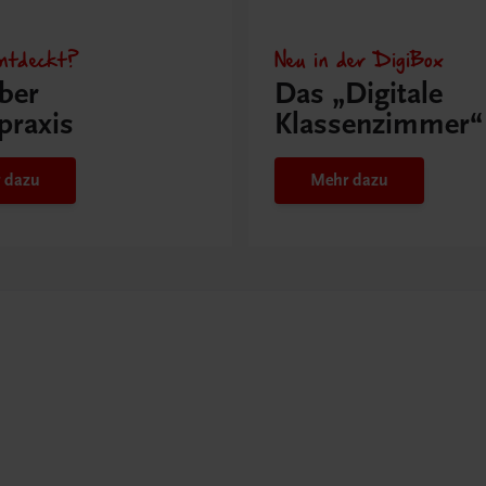
ntdeckt?
Neu in der DigiBox
ber
Das „Digitale
praxis
Klassenzimmer“
 dazu
Mehr dazu