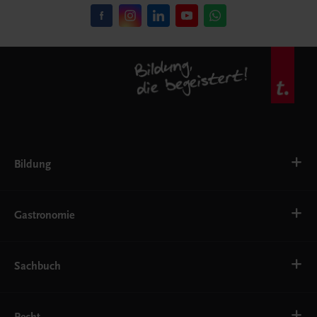
Bildung
VS
AHS
Gastronomie
BAFEP/BASOP
BRP
BS
Bäckerei
EWF/ZWF
Getränke
Sachbuch
FW
Hotelmanagement
Konditorei und Patisserie
Küche
Familie und Gesundheit
Service
Gesellschaft, Politik und Wirtschaft