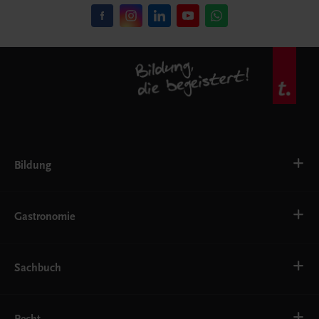
Bildung
VS
AHS
Gastronomie
BAFEP/BASOP
BRP
BS
Bäckerei
EWF/ZWF
Getränke
Sachbuch
FW
Hotelmanagement
Konditorei und Patisserie
Küche
Familie und Gesundheit
Service
Gesellschaft, Politik und Wirtschaft