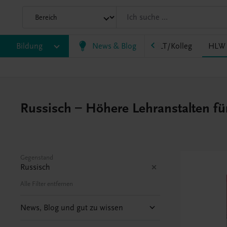
HF/TFS
Bildung
HLM/HLK
News & Blog
HLPS/FSB
HLT/Kolleg
HLW
Russisch – Höhere Lehranstalten fü
Gegenstand
Russisch
Alle Filter entfernen
News, Blog und gut zu wissen