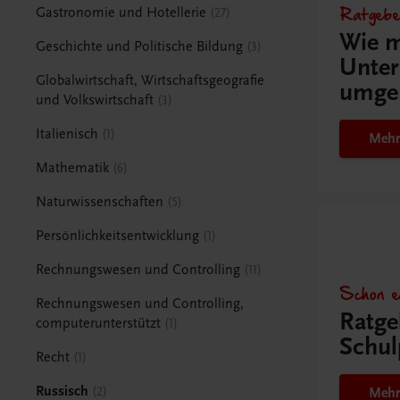
Ratgebe
Gastronomie und Hotellerie
27
Wie m
Geschichte und Politische Bildung
3
Unter
Globalwirtschaft, Wirtschaftsgeografie
umge
und Volkswirtschaft
3
Italienisch
1
Mehr
Mathematik
6
Naturwissenschaften
5
Persönlichkeitsentwicklung
1
Rechnungswesen und Controlling
11
Schon e
Rechnungswesen und Controlling,
Ratge
computerunterstützt
1
Schul
Recht
1
Russisch
2
Mehr