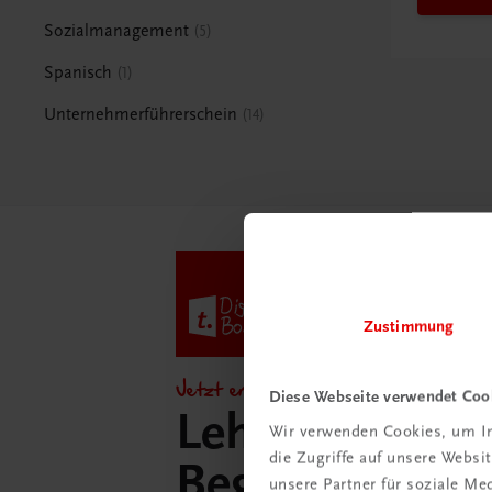
Sozialmanagement
5
Spanisch
1
Unternehmerführerschein
14
Zustimmung
Jetzt entdecken!
Diese Webseite verwendet Coo
Lehrer/innen-
Wir verwenden Cookies, um In
die Zugriffe auf unsere Webs
Begleitpakete 
unsere Partner für soziale M