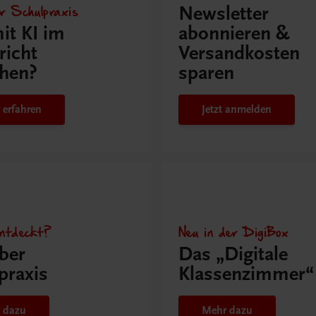
r Schulpraxis
Newsletter
it KI im
abonnieren &
richt
Versandkosten
hen?
sparen
 erfahren
Jetzt anmelden
ntdeckt?
Neu in der DigiBox
ber
Das „Digitale
praxis
Klassenzimmer“
 dazu
Mehr dazu