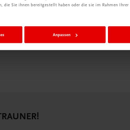
 die Sie ihnen bereitgestellt haben oder die sie im Rahmen Ihrer
iBox
igiBox eine
n als
ies
Anpassen
n.
 TRAUNER!