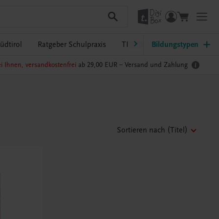
üdtirol
Ratgeber Schulpraxis
TRAUNER-DigiBox
Bildungstypen
Lehrer
i Ihnen, versandkostenfrei
ab 29,00 EUR –
Versand und Zahlung
Sortieren nach
(Titel)