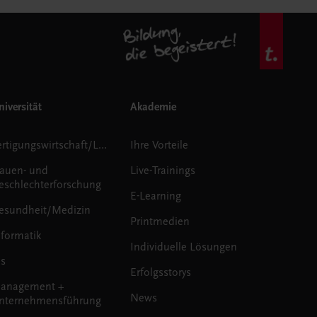
iversität
Akademie
Fertigungswirtschaft/Logistik
Ihre Vorteile
rauen- und
Live-Trainings
eschlechterforschung
E-Learning
esundheit/Medizin
Printmedien
nformatik
Individuelle Lösungen
us
Erfolgsstorys
anagement +
News
nternehmensführung