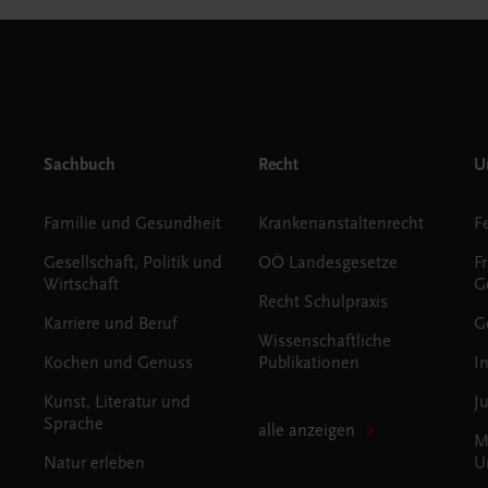
Sachbuch
Recht
Un
Familie und Gesundheit
Krankenanstaltenrecht
Gesellschaft, Politik und
OÖ Landesgesetze
F
Wirtschaft
G
Recht Schulpraxis
Karriere und Beruf
G
Wissenschaftliche
Kochen und Genuss
Publikationen
I
Kunst, Literatur und
J
Sprache
alle anzeigen
M
Natur erleben
U