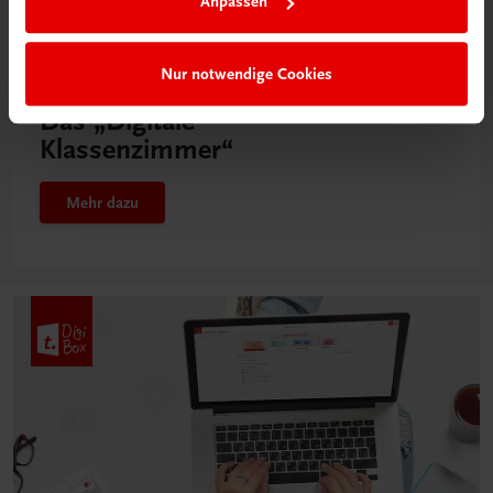
Anpassen
Nur notwendige Cookies
Neu in der DigiBox
Das „Digitale
Klassenzimmer“
Mehr dazu