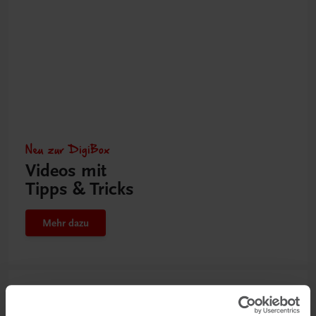
Neu zur DigiBox
Videos mit
Tipps & Tricks
Mehr dazu