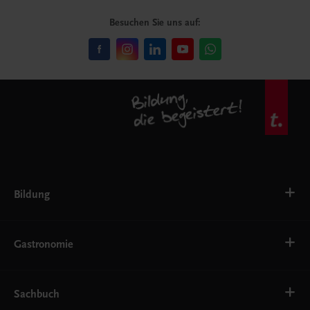
Besuchen Sie uns auf:
Bildung
VS
AHS
Gastronomie
BAFEP/BASOP
BRP
BS
Bäckerei
EWF/ZWF
Getränke
Sachbuch
FW
Hotelmanagement