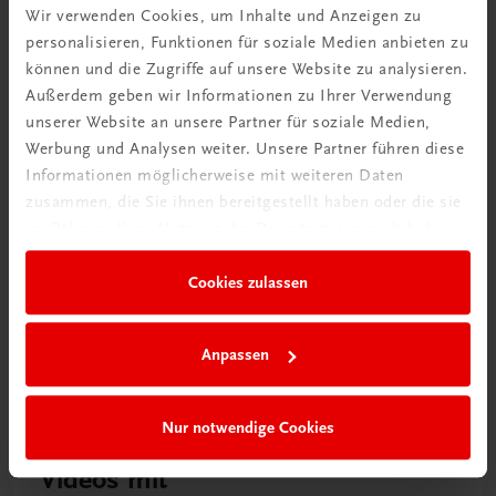
Wir verwenden Cookies, um Inhalte und Anzeigen zu
Rabattcode erhalten
personalisieren, Funktionen für soziale Medien anbieten zu
Newsletter abonnieren
können und die Zugriffe auf unsere Website zu analysieren.
& Versandkosten sparen
Außerdem geben wir Informationen zu Ihrer Verwendung
unserer Website an unsere Partner für soziale Medien,
Jetzt anmelden
Werbung und Analysen weiter. Unsere Partner führen diese
Informationen möglicherweise mit weiteren Daten
zusammen, die Sie ihnen bereitgestellt haben oder die sie
im Rahmen Ihrer Nutzung der Dienste gesammelt haben.
Cookies zulassen
Anpassen
Nur notwendige Cookies
Neu zur DigiBox
Videos mit