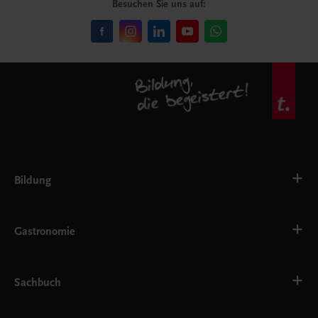
Besuchen Sie uns auf:
Bildung
VS
AHS
Gastronomie
BAFEP/BASOP
BRP
BS
Bäckerei
EWF/ZWF
Getränke
Sachbuch
FW
Hotelmanagement
Konditorei und Patisserie
Küche