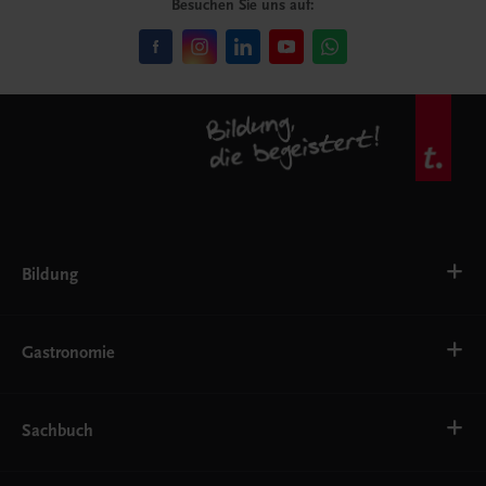
Besuchen Sie uns auf:
Bildung
VS
AHS
Gastronomie
BAFEP/BASOP
BRP
BS
Bäckerei
EWF/ZWF
Getränke
Sachbuch
FW
Hotelmanagement
Konditorei und Patisserie
Küche