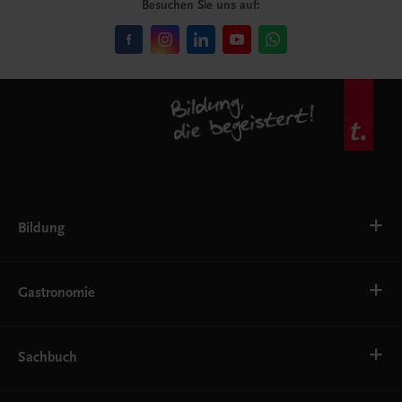
Besuchen Sie uns auf:
Bildung
VS
AHS
Gastronomie
BAFEP/BASOP
BRP
BS
Bäckerei
EWF/ZWF
Getränke
Sachbuch
FW
Hotelmanagement
Konditorei und Patisserie
Küche