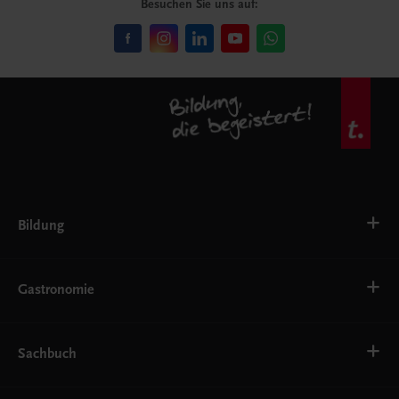
Besuchen Sie uns auf:
Bildung
VS
AHS
Gastronomie
BAFEP/BASOP
BRP
BS
Bäckerei
EWF/ZWF
Getränke
Sachbuch
FW
Hotelmanagement
Konditorei und Patisserie
Küche