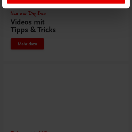
Neu zur DigiBox
Videos mit
Tipps & Tricks
Mehr dazu