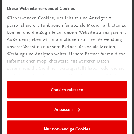
Diese Webseite verwendet Cookies
Wir verwenden Cookies, um Inhalte und Anzeigen zu
personalisieren, Funktionen für soziale Medien anbieten zu
Rabattcode erhalten
können und die Zugriffe auf unsere Website zu analysieren.
Außerdem geben wir Informationen zu Ihrer Verwendung
Newsletter abonnieren
unserer Website an unsere Partner für soziale Medien,
& Versandkosten sparen
Werbung und Analysen weiter. Unsere Partner führen diese
Informationen möglicherweise mit weiteren Daten
Jetzt anmelden
zusammen, die Sie ihnen bereitgestellt haben oder die sie
im Rahmen Ihrer Nutzung der Dienste gesammelt haben.
Cookies zulassen
Anpassen
Nur notwendige Cookies