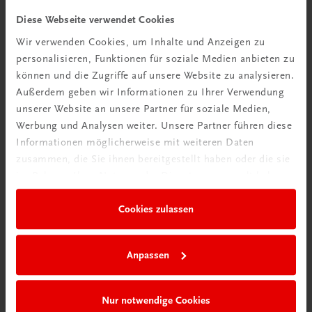
Diese Webseite verwendet Cookies
Wir verwenden Cookies, um Inhalte und Anzeigen zu
personalisieren, Funktionen für soziale Medien anbieten zu
Rabattcode erhalten
können und die Zugriffe auf unsere Website zu analysieren.
Außerdem geben wir Informationen zu Ihrer Verwendung
Newsletter abonnieren
unserer Website an unsere Partner für soziale Medien,
& Versandkosten sparen
Werbung und Analysen weiter. Unsere Partner führen diese
Informationen möglicherweise mit weiteren Daten
Jetzt anmelden
zusammen, die Sie ihnen bereitgestellt haben oder die sie
im Rahmen Ihrer Nutzung der Dienste gesammelt haben.
Cookies zulassen
Anpassen
Nur notwendige Cookies