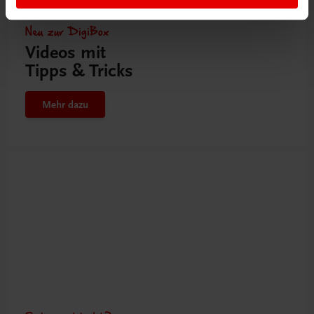
Neu zur DigiBox
Videos mit
Tipps & Tricks
Mehr dazu