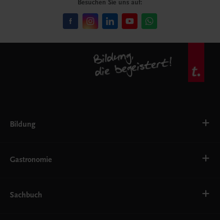
Besuchen Sie uns auf:
Bildung
VS
AHS
Gastronomie
BAFEP/BASOP
BRP
BS
Bäckerei
EWF/ZWF
Getränke
Sachbuch
FW
Hotelmanagement
Konditorei und Patisserie
Küche