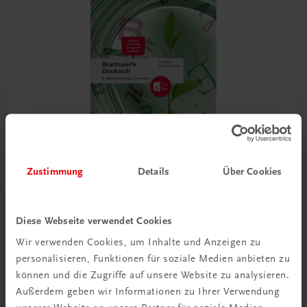
Zustimmung
Details
Über Cookies
Bildung
Blattwerk Deutsch – Rechtschreibung und Grammatik
Diese Webseite verwendet Cookies
BHS/BMS
Wir verwenden Cookies, um Inhalte und Anzeigen zu
TRAUNER-DigiBox
personalisieren, Funktionen für soziale Medien anbieten zu
€ 23,03
können und die Zugriffe auf unsere Website zu analysieren.
Außerdem geben wir Informationen zu Ihrer Verwendung