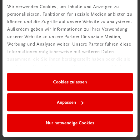
Wir verwenden Cookies, um Inhalte und Anzeigen zu
personalisieren, Funktionen für soziale Medien anbieten zu
können und die Zugriffe auf unsere Website zu analysieren.
Außerdem geben wir Informationen zu Ihrer Verwendung
Ratgeber Schulpraxis
unserer Website an unsere Partner für soziale Medien,
Wie mit KI im Unterricht
Werbung und Analysen weiter. Unsere Partner führen diese
umgehen?
Informationen möglicherweise mit weiteren Daten
zusammen, die Sie ihnen bereitgestellt haben oder die sie
Mehr erfahren
im Rahmen Ihrer Nutzung der Dienste gesammelt haben.
Cookies zulassen
Anpassen
Nur notwendige Cookies