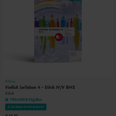
Bildung
Vielfalt (er)leben 4 – Ethik IV/V BHS
Ethik
TRAUNER-DigiBox
⚠️ EIGENES ETHIK-BUDGET
€ 16,03