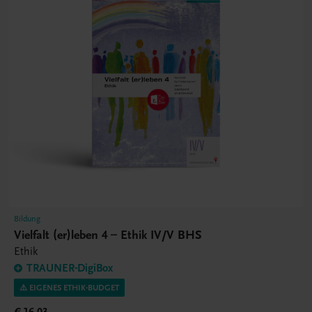
Bildung
Vielfalt (er)leben 4 – Ethik IV/V BHS
Ethik
TRAUNER-DigiBox
⚠️ EIGENES ETHIK-BUDGET
€ 16,03