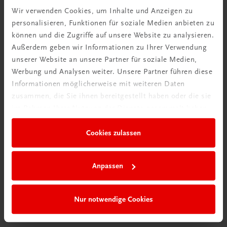
Wir verwenden Cookies, um Inhalte und Anzeigen zu
personalisieren, Funktionen für soziale Medien anbieten zu
können und die Zugriffe auf unsere Website zu analysieren.
Außerdem geben wir Informationen zu Ihrer Verwendung
Ratgeber Schulpraxis
unserer Website an unsere Partner für soziale Medien,
Wie mit KI im Unterricht
Werbung und Analysen weiter. Unsere Partner führen diese
umgehen?
Informationen möglicherweise mit weiteren Daten
zusammen, die Sie ihnen bereitgestellt haben oder die sie
Mehr erfahren
im Rahmen Ihrer Nutzung der Dienste gesammelt haben.
Cookies zulassen
Anpassen
Nur notwendige Cookies