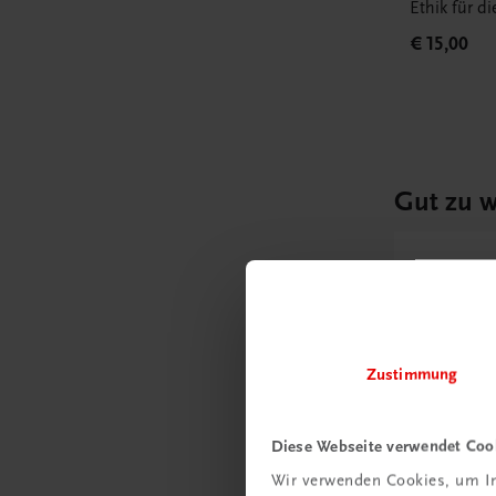
Ethik für d
€ 15,00
Gut zu w
Ratgebe
Wie m
Unter
Zustimmung
umge
Diese Webseite verwendet Coo
Mehr
Wir verwenden Cookies, um In