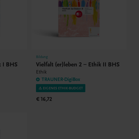
Bildung
ik I BHS
Vielfalt (er)leben 2 – Ethik II BHS
Ethik
TRAUNER-DigiBox
⚠️ EIGENES ETHIK-BUDGET
€ 16,72