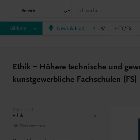
LM/HLK
Bildung
HLPS/FSB
News & Blog
HLT/Kolleg
HLW
HTL/FS
Ethik – Höhere technische und gew
kunstgewerbliche Fachschulen (FS)
Gegenstand
Ethik
Alle Filter entfernen