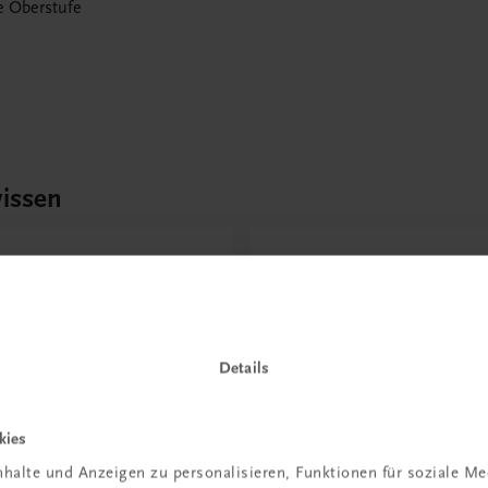
ie Oberstufe
issen
Rabattcode erhalten
r Schulpraxis
Newsletter
it KI im
abonnieren &
richt
Versandkosten
Details
hen?
sparen
kies
 erfahren
Jetzt anmelden
halte und Anzeigen zu personalisieren, Funktionen für soziale M