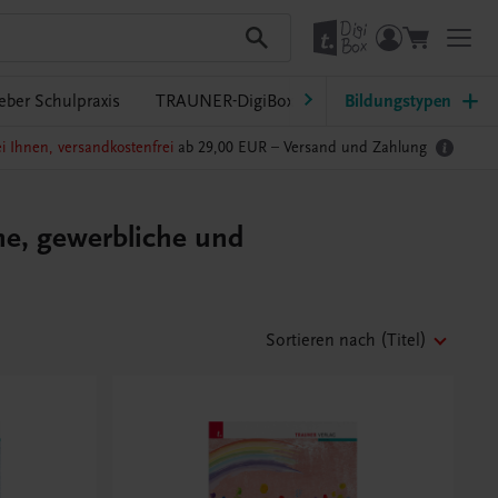
eber Schulpraxis
TRAUNER-DigiBox
Lehrer/innen-Service
Bildungstypen
i Ihnen, versandkostenfrei
ab 29,00 EUR –
Versand und Zahlung
he, gewerbliche und
Sortieren nach
(Titel)