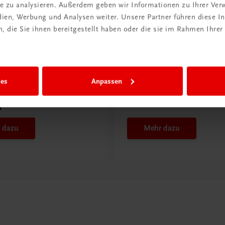
ite zu analysieren. Außerdem geben wir Informationen zu Ihrer Ve
edien, Werbung und Analysen weiter. Unsere Partner führen diese 
 die Sie ihnen bereitgestellt haben oder die sie im Rahmen Ihrer
ntdeckt?
Neu in der DigiBox
ies
Anpassen
ber
Das „Digitale
praxis
Klassenzimmer“
 dazu
Mehr dazu