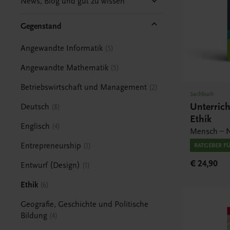
News, Blog und gut zu wissen
Gegenstand
Angewandte Informatik
5
Angewandte Mathematik
5
Betriebswirtschaft und Management
2
Sachbuch
Unterric
Deutsch
8
Ethik
Englisch
4
Mensch – N
Entrepreneurship
1
RATGEBER F
€ 24,90
Entwurf (Design)
1
Ethik
6
Geografie, Geschichte und Politische
Bildung
4