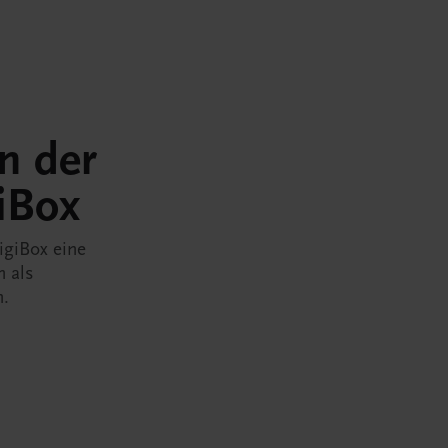
in der
iBox
igiBox eine
n als
n.