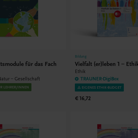
Bildung
htsmodule für das Fach
Vielfalt (er)leben 1 – Eth
Ethik
atur – Gesellschaft
TRAUNER-DigiBox
ÜR LEHRER/INNEN
⚠️ EIGENES ETHIK-BUDGET
€ 16,72