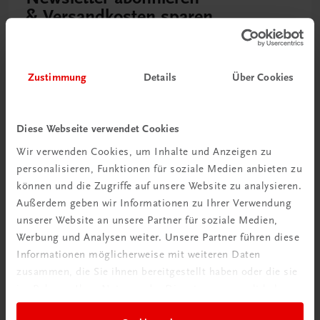
& Versandkosten sparen
Jetzt anmelden
Zustimmung
Details
Über Cookies
Diese Webseite verwendet Cookies
Wir verwenden Cookies, um Inhalte und Anzeigen zu
personalisieren, Funktionen für soziale Medien anbieten zu
können und die Zugriffe auf unsere Website zu analysieren.
Außerdem geben wir Informationen zu Ihrer Verwendung
unserer Website an unsere Partner für soziale Medien,
Werbung und Analysen weiter. Unsere Partner führen diese
Neu zur DigiBox
Informationen möglicherweise mit weiteren Daten
Videos mit
zusammen, die Sie ihnen bereitgestellt haben oder die sie
Tipps & Tricks
im Rahmen Ihrer Nutzung der Dienste gesammelt haben.