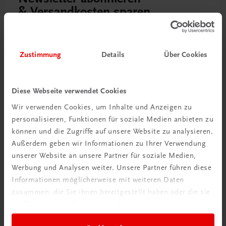
& Versandkosten sparen
Jetzt anmelden
Zustimmung
Details
Über Cookies
Diese Webseite verwendet Cookies
Wir verwenden Cookies, um Inhalte und Anzeigen zu
personalisieren, Funktionen für soziale Medien anbieten zu
können und die Zugriffe auf unsere Website zu analysieren.
Außerdem geben wir Informationen zu Ihrer Verwendung
unserer Website an unsere Partner für soziale Medien,
Werbung und Analysen weiter. Unsere Partner führen diese
Neu zur DigiBox
Informationen möglicherweise mit weiteren Daten
Videos mit
zusammen, die Sie ihnen bereitgestellt haben oder die sie
Tipps & Tricks
im Rahmen Ihrer Nutzung der Dienste gesammelt haben.