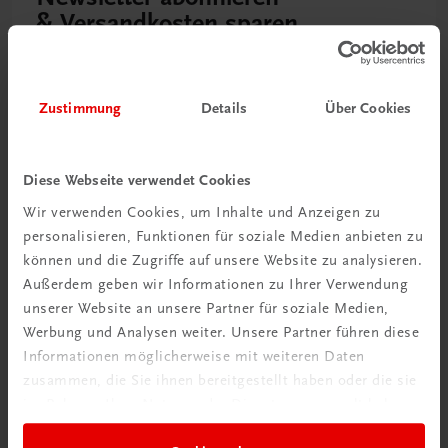
& Versandkosten sparen
Jetzt anmelden
Zustimmung
Details
Über Cookies
Diese Webseite verwendet Cookies
Wir verwenden Cookies, um Inhalte und Anzeigen zu
personalisieren, Funktionen für soziale Medien anbieten zu
können und die Zugriffe auf unsere Website zu analysieren.
Außerdem geben wir Informationen zu Ihrer Verwendung
unserer Website an unsere Partner für soziale Medien,
Werbung und Analysen weiter. Unsere Partner führen diese
Neu zur DigiBox
Informationen möglicherweise mit weiteren Daten
Videos mit
zusammen, die Sie ihnen bereitgestellt haben oder die sie
Tipps & Tricks
im Rahmen Ihrer Nutzung der Dienste gesammelt haben.