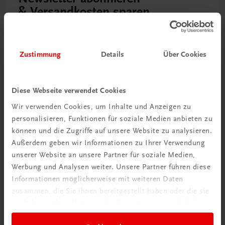
& Versandkosten sparen
Jetzt anmelden
Zustimmung
Details
Über Cookies
Diese Webseite verwendet Cookies
Wir verwenden Cookies, um Inhalte und Anzeigen zu
personalisieren, Funktionen für soziale Medien anbieten zu
können und die Zugriffe auf unsere Website zu analysieren.
Außerdem geben wir Informationen zu Ihrer Verwendung
unserer Website an unsere Partner für soziale Medien,
Werbung und Analysen weiter. Unsere Partner führen diese
Neu zur DigiBox
Informationen möglicherweise mit weiteren Daten
Videos mit
zusammen, die Sie ihnen bereitgestellt haben oder die sie
Tipps & Tricks
im Rahmen Ihrer Nutzung der Dienste gesammelt haben.