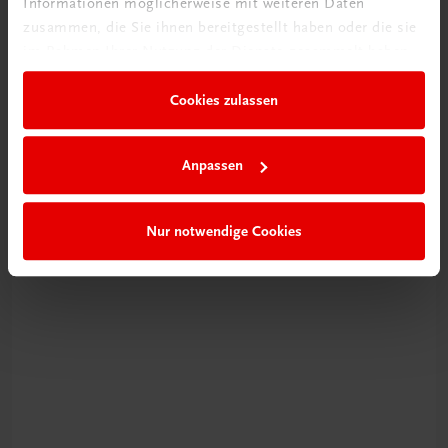
Informationen möglicherweise mit weiteren Daten
zusammen, die Sie ihnen bereitgestellt haben oder die sie
im Rahmen Ihrer Nutzung der Dienste gesammelt haben.
Neu zur DigiBox
Cookies zulassen
Videos mit
Tipps & Tricks
Anpassen
Mehr dazu
Nur notwendige Cookies