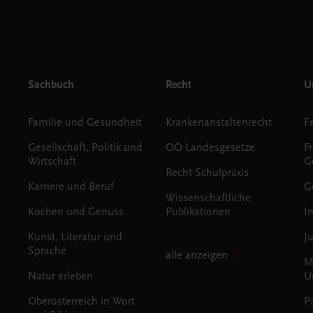
Sachbuch
Recht
Un
Familie und Gesundheit
Krankenanstaltenrecht
Gesellschaft, Politik und
OÖ Landesgesetze
F
Wirtschaft
G
Recht Schulpraxis
Karriere und Beruf
G
Wissenschaftliche
Kochen und Genuss
Publikationen
I
Kunst, Literatur und
J
Sprache
alle anzeigen
M
Natur erleben
U
Oberösterreich in Wort
P