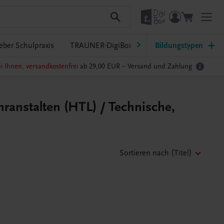
eber Schulpraxis
TRAUNER-DigiBox
Lehrer/innen-Service
Bildungstypen
i Ihnen, versandkostenfrei
ab 29,00 EUR –
Versand und Zahlung
ranstalten (HTL) / Technische,
Sortieren nach
(Titel)