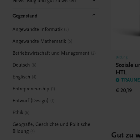
News, Blog und gut zu wissen
Gegenstand
Angewandte Informatik
5
Angewandte Mathematik
5
Betriebswirtschaft und Management
2
Bildung
Soziale 
Deutsch
8
HTL
Englisch
4
TRAUNER
Entrepreneurship
1
€ 20,19
Entwurf (Design)
1
Ethik
6
Geografie, Geschichte und Politische
Bildung
4
Gut zu w