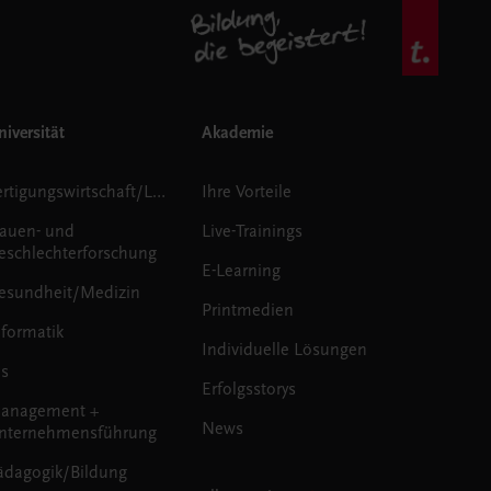
iversität
Akademie
Fertigungswirtschaft/Logistik
Ihre Vorteile
rauen- und
Live-Trainings
eschlechterforschung
E-Learning
esundheit/Medizin
Printmedien
nformatik
Individuelle Lösungen
us
Erfolgsstorys
anagement +
News
nternehmensführung
ädagogik/Bildung