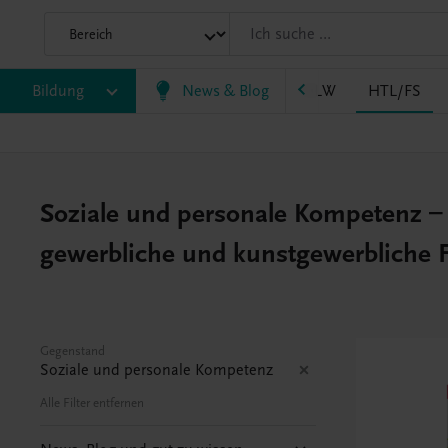
LM/HLK
Bildung
HLPS/FSB
News & Blog
HLT/Kolleg
HLW
HTL/FS
Soziale und personale Kompetenz – 
gewerbliche und kunstgewerbliche 
Gegenstand
Soziale und personale Kompetenz
Alle Filter entfernen