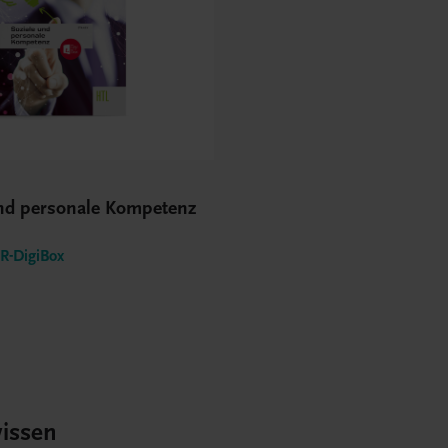
und personale Kompetenz
-DigiBox
issen