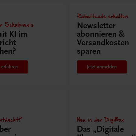
Rabattcode erhalten
r Schulpraxis
Newsletter
it KI im
abonnieren &
richt
Versandkosten
hen?
sparen
 erfahren
Jetzt anmelden
ntdeckt?
Neu in der DigiBox
ber
Das „Digitale