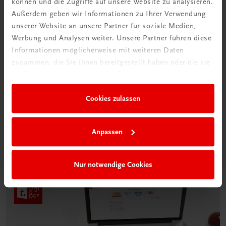
können und die Zugriffe auf unsere Website zu analysieren.
Außerdem geben wir Informationen zu Ihrer Verwendung
unserer Website an unsere Partner für soziale Medien,
Werbung und Analysen weiter. Unsere Partner führen diese
Informationen möglicherweise mit weiteren Daten
zusammen, die Sie ihnen bereitgestellt haben oder die sie
Neu in der DigiBox
im Rahmen Ihrer Nutzung der Dienste gesammelt haben.
Das „Digitale
Cookies zulassen
Klassenzimmer“
Mehr dazu
Anpassen
Nur notwendige Cookies