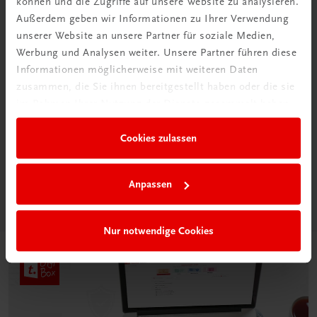
können und die Zugriffe auf unsere Website zu analysieren.
Außerdem geben wir Informationen zu Ihrer Verwendung
unserer Website an unsere Partner für soziale Medien,
Werbung und Analysen weiter. Unsere Partner führen diese
Informationen möglicherweise mit weiteren Daten
zusammen, die Sie ihnen bereitgestellt haben oder die sie
Neu in der DigiBox
im Rahmen Ihrer Nutzung der Dienste gesammelt haben.
Das „Digitale
Cookies zulassen
Klassenzimmer“
Mehr dazu
Anpassen
Nur notwendige Cookies