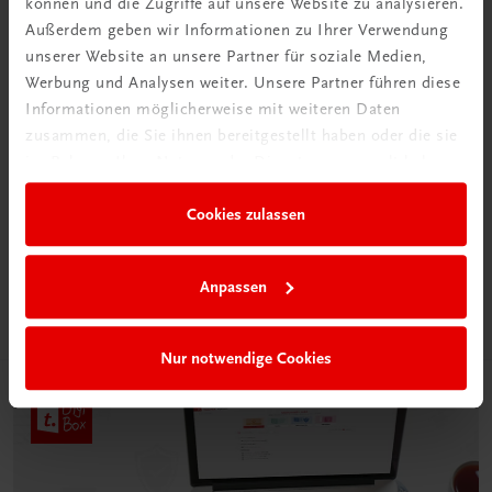
können und die Zugriffe auf unsere Website zu analysieren.
Außerdem geben wir Informationen zu Ihrer Verwendung
unserer Website an unsere Partner für soziale Medien,
Werbung und Analysen weiter. Unsere Partner führen diese
Informationen möglicherweise mit weiteren Daten
zusammen, die Sie ihnen bereitgestellt haben oder die sie
Neu in der DigiBox
im Rahmen Ihrer Nutzung der Dienste gesammelt haben.
Das „Digitale
Cookies zulassen
Klassenzimmer“
Mehr dazu
Anpassen
Nur notwendige Cookies