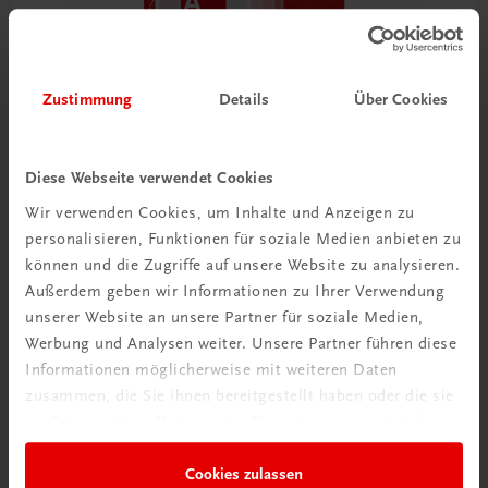
Zustimmung
Details
Über Cookies
Bildung
Der Unternehmerführerschein® – Modul A – E-Book
Diese Webseite verwendet Cookies
E-Book in der TRAUNER-DigiBox
Wir verwenden Cookies, um Inhalte und Anzeigen zu
TRAUNER-DigiBox
personalisieren, Funktionen für soziale Medien anbieten zu
€ 15,47
können und die Zugriffe auf unsere Website zu analysieren.
Außerdem geben wir Informationen zu Ihrer Verwendung
unserer Website an unsere Partner für soziale Medien,
Werbung und Analysen weiter. Unsere Partner führen diese
Informationen möglicherweise mit weiteren Daten
zusammen, die Sie ihnen bereitgestellt haben oder die sie
im Rahmen Ihrer Nutzung der Dienste gesammelt haben.
Cookies zulassen