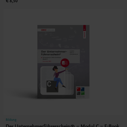
€ 8,50
Bildung
Der Unternehmerführerschein® – Modul C – E-Book