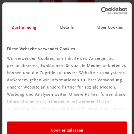
Zustimmung
Details
Über Cookies
Bildung
Der Unternehmerführerschein® – Modul A – E-Book
Diese Webseite verwendet Cookies
E-Book in der TRAUNER-DigiBox
Wir verwenden Cookies, um Inhalte und Anzeigen zu
TRAUNER-DigiBox
personalisieren, Funktionen für soziale Medien anbieten zu
€ 15,47
können und die Zugriffe auf unsere Website zu analysieren.
Außerdem geben wir Informationen zu Ihrer Verwendung
unserer Website an unsere Partner für soziale Medien,
Werbung und Analysen weiter. Unsere Partner führen diese
Informationen möglicherweise mit weiteren Daten
zusammen, die Sie ihnen bereitgestellt haben oder die sie
im Rahmen Ihrer Nutzung der Dienste gesammelt haben.
Cookies zulassen