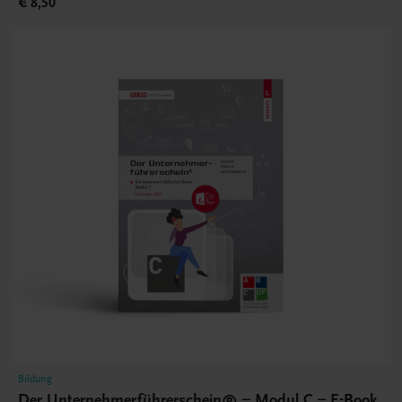
€ 8,50
Bildung
Der Unternehmerführerschein® – Modul C – E-Book