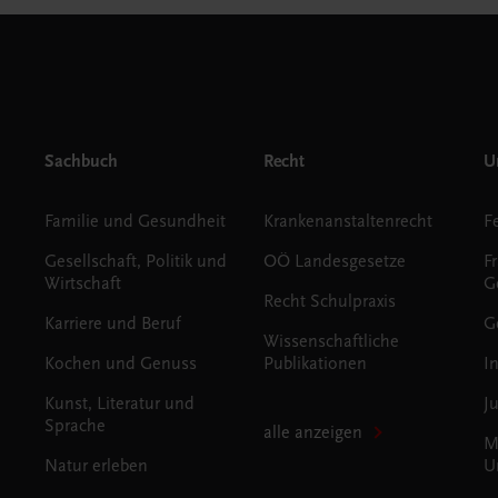
Sachbuch
Recht
Un
Familie und Gesundheit
Krankenanstaltenrecht
Gesellschaft, Politik und
OÖ Landesgesetze
F
Wirtschaft
G
Recht Schulpraxis
Karriere und Beruf
G
Wissenschaftliche
Kochen und Genuss
Publikationen
I
Kunst, Literatur und
J
Sprache
alle anzeigen
M
Natur erleben
U