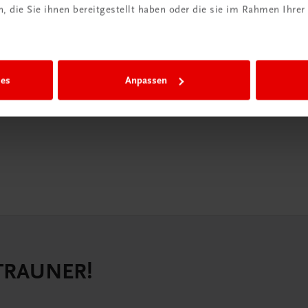
 die Sie ihnen bereitgestellt haben oder die sie im Rahmen Ihrer
iBox
igiBox eine
n als
ies
Anpassen
n.
 TRAUNER!