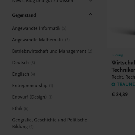
News, Blog und gut zu wissen
Gegenstand
Angewandte Informatik
5
Angewandte Mathematik
5
Betriebswirtschaft und Management
2
Bildung
Wirtschaf
Deutsch
8
Technike
Englisch
4
Recht, Re
TRAUNER
Entrepreneurship
1
€ 24,89
Entwurf (Design)
1
Ethik
6
Geografie, Geschichte und Politische
Bildung
4