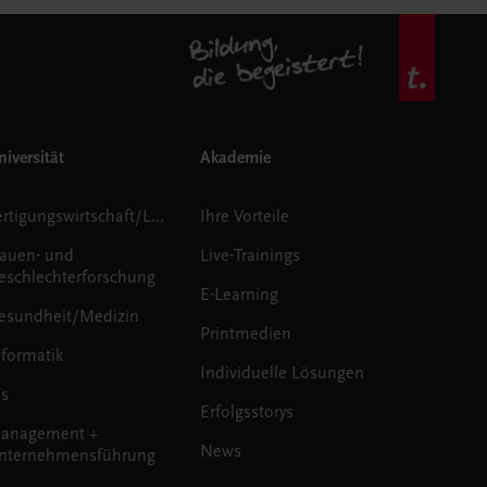
iversität
Akademie
Fertigungswirtschaft/Logistik
Ihre Vorteile
rauen- und
Live-Trainings
eschlechterforschung
E-Learning
esundheit/Medizin
Printmedien
nformatik
Individuelle Lösungen
us
Erfolgsstorys
anagement +
News
nternehmensführung