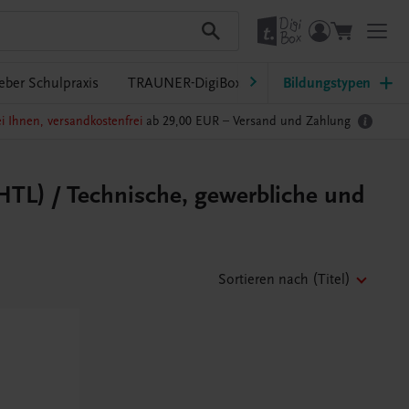
eber Schulpraxis
TRAUNER-DigiBox
Lehrer/innen-Service
Bildungstypen
i Ihnen, versandkostenfrei
ab 29,00 EUR –
Versand und Zahlung
(HTL) / Technische, gewerbliche und
Sortieren nach
(Titel)