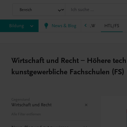
LM/HLK
Bildung
HLPS/FSB
News & Blog
HLT/Kolleg
HLW
HTL/FS
Wirtschaft und Recht – Höhere tec
kunstgewerbliche Fachschulen (FS)
Gegenstand
Wirtschaft und Recht
Alle Filter entfernen