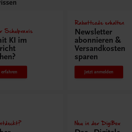
issen
Rabattcode erhalten
r Schulpraxis
Newsletter
it KI im
abonnieren &
richt
Versandkosten
hen?
sparen
 erfahren
Jetzt anmelden
ntdeckt?
Neu in der DigiBox