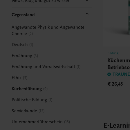
News, Blog und gut zu wissen
Gegenstand
Angewandte Physik und Angewandte
Chemie
2
Deutsch
1
Bildung
Ernährung
3
Küchenm
Betriebso
Ernährung und Vorratswirtschaft
1
TRAUNER
Ethik
5
€ 26,45
Küchenführung
9
Politische Bildung
1
Servierkunde
12
Unternehmerführerschein
15
E-Learni