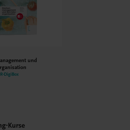
anagement und
rganisation
-DigiBox
ng-Kurse