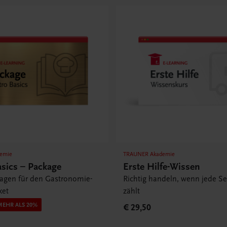
emie
TRAUNER Akademie
asics – Package
Erste Hilfe-Wissen
lagen für den Gastronomie-
Richtig handeln, wenn jede S
ket
zählt
MEHR ALS 20%
€ 29,50