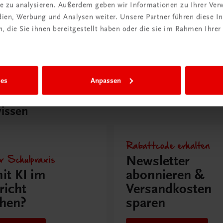
ite zu analysieren. Außerdem geben wir Informationen zu Ihrer Ve
Hauptangebotszeiten von
Poster: Küchenkräuter
edien, Werbung und Analysen weiter. Unsere Partner führen diese 
€ 15,00
 die Sie ihnen bereitgestellt haben oder die sie im Rahmen Ihrer
ies
Anpassen
issen
Rabattcode erhalten
r Schulpraxis
Newsletter
it KI im
abonnieren &
richt
Versandkosten
hen?
sparen