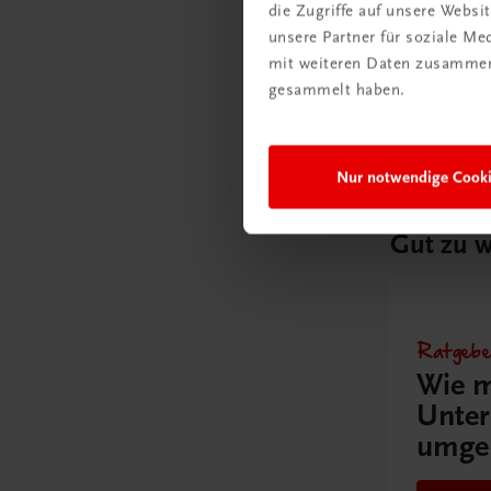
die Zugriffe auf unsere Webs
Poster: 
unsere Partner für soziale M
Gemüse
mit weiteren Daten zusammen,
€ 15,00
gesammelt haben.
Nur notwendige Cook
Gut zu w
Ratgebe
Wie m
Unter
umge