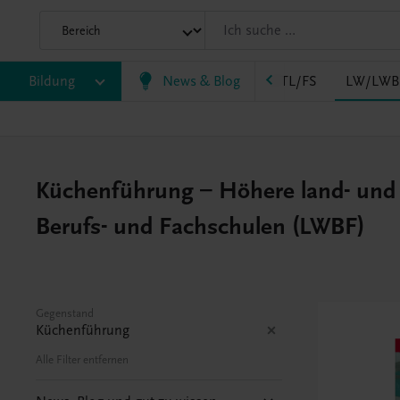
HLPS/FSB
Bildung
HLT/Kolleg
News & Blog
HLW
HTL/FS
LW/LWB
Küchenführung – Höhere land- und f
Berufs- und Fachschulen (LWBF)
Gegenstand
Küchenführung
Alle Filter entfernen