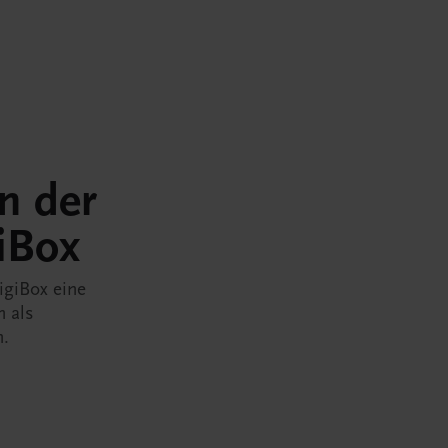
in der
iBox
igiBox eine
n als
n.