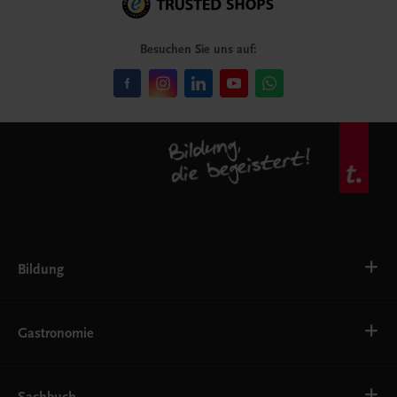
Besuchen Sie uns auf:
Bildung
VS
AHS
Gastronomie
BAFEP/BASOP
BRP
BS
Bäckerei
EWF/ZWF
Getränke