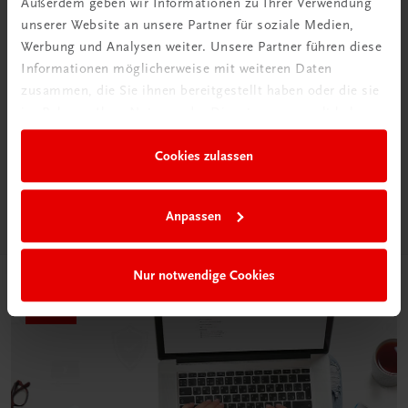
Außerdem geben wir Informationen zu Ihrer Verwendung
unserer Website an unsere Partner für soziale Medien,
Werbung und Analysen weiter. Unsere Partner führen diese
Informationen möglicherweise mit weiteren Daten
Neu in der DigiBox
zusammen, die Sie ihnen bereitgestellt haben oder die sie
im Rahmen Ihrer Nutzung der Dienste gesammelt haben.
Das „Digitale
Klassenzimmer“
Cookies zulassen
Mehr dazu
Anpassen
Nur notwendige Cookies