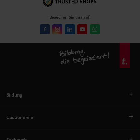
Besuchen Sie uns auf:
Bildung
VS
AHS
Gastronomie
BAFEP/BASOP
BRP
BS
Bäckerei
EWF/ZWF
Getränke