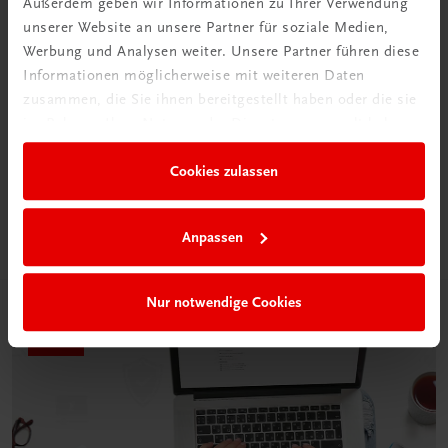
Außerdem geben wir Informationen zu Ihrer Verwendung
unserer Website an unsere Partner für soziale Medien,
Werbung und Analysen weiter. Unsere Partner führen diese
Informationen möglicherweise mit weiteren Daten
Neu in der DigiBox
zusammen, die Sie ihnen bereitgestellt haben oder die sie
im Rahmen Ihrer Nutzung der Dienste gesammelt haben.
Das „Digitale
Klassenzimmer“
Cookies zulassen
Mehr dazu
Anpassen
Nur notwendige Cookies