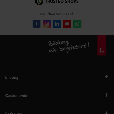
Besuchen Sie uns auf:
Bildung
VS
AHS
Gastronomie
BAFEP/BASOP
BRP
BS
Bäckerei
EWF/ZWF
Getränke