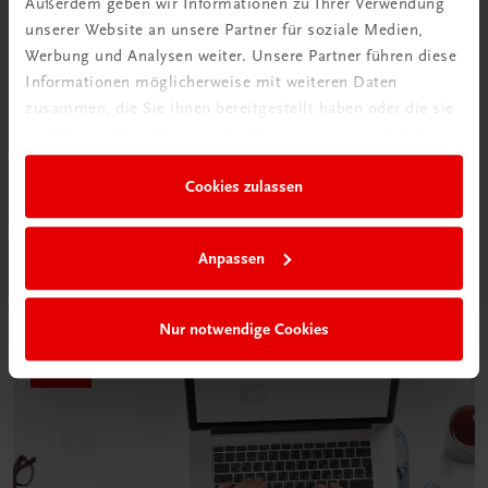
Außerdem geben wir Informationen zu Ihrer Verwendung
unserer Website an unsere Partner für soziale Medien,
Werbung und Analysen weiter. Unsere Partner führen diese
Informationen möglicherweise mit weiteren Daten
Neu in der DigiBox
zusammen, die Sie ihnen bereitgestellt haben oder die sie
im Rahmen Ihrer Nutzung der Dienste gesammelt haben.
Das „Digitale
Klassenzimmer“
Cookies zulassen
Mehr dazu
Anpassen
Nur notwendige Cookies